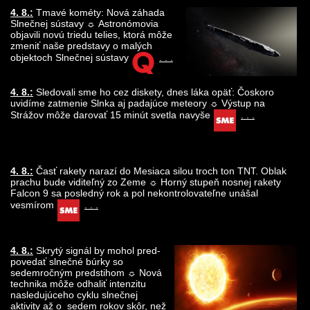
4. 8.:
Tmavé kométy: Nová záhada
Slnečnej sústavy ☼ Astronómovia
objavili novú triedu telies, ktorá môže
zmeniť naše pred­stavy o malých
objektoch Slnečnej sústavy
. . .
4. 8.:
Sledovali sme ho cez diskety, dnes láka opäť: Čoskoro
uvidíme zatmenie Slnka aj padajúce meteory ☼ Výstup na
Strážov môže darovať 15 minút svetla navyše
. . .
4. 8.:
Časť rakety narazí do Mesiaca silou troch ton TNT. Oblak
prachu bude viditeľný zo Zeme ☼ Horný stupeň nosnej rakety
Falcon 9 sa posledný rok a pol nekontrolovateľne unášal
vesmírom
. . .
4. 8.:
Skrytý signál by mohol pred­
povedať slnečné búrky so
sedemročným pred­stihom ☼ Nová
technika môže odhaliť intenzitu
nasledujúceho cyklu slnečnej
aktivity až o sedem rokov skôr, než