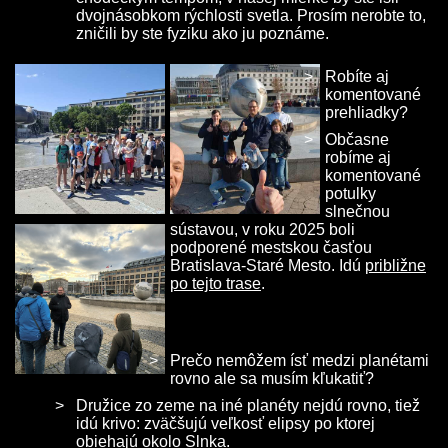
dvojnásobkom rýchlosti svetla. Prosím nerobte to,
zničili by ste fyziku ako ju poznáme.
Robíte aj
komentované
prehliadky?
Občasne
robíme aj
komentované
potulky
slnečnou
sústavou, v roku 2025 boli
podporené mestskou časťou
Bratislava-Staré Mesto. Idú
približne
po tejto trase
.
Prečo nemôžem ísť medzi planétami
rovno ale sa musím kľukatiť?
Družice zo zeme na iné planéty nejdú rovno, tiež
idú krivo: zväčšujú veľkosť elipsy po ktorej
obiehajú okolo Slnka.