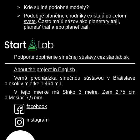
Kde sú iné podobné modely?
Podobné planétne chodníky
existujú
po
celom
svete
. Často majú názov ako planetary trail,
planets' trail alebo planet trail.
Podporte
doplnenie slnečnej sústavy cez startlab.sk
About the project in English
.
Verná prechádzka slnečnou sústavou v Bratislave
a okolí v mierke 1:464 mil.
V tejto mierke má
Slnko 3 metre
,
Zem 2,75 cm
a Mesiac 7,5 mm.
facebook
instagram