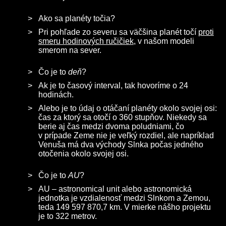
Ako sa planéty točia?
Pri pohľade zo severu sa väčšina planét točí
proti
smeru hodinových ručičiek
, v našom modeli
smerom na sever.
Čo je to
deň
?
Ak je to časový interval, tak hovoríme o 24
hodinách.
Alebo je to údaj o otáčaní planéty okolo svojej osi:
čas za ktorý sa otočí o 360 stupňov. Niekedy sa
berie aj čas medzi dvoma poludniami, čo
v prípade Zeme nie je veľký rozdiel, ale napríklad
Venuša má dva východy Slnka počas jedného
otočenia okolo svojej osi.
Čo je to
AU
?
AU – astronomical unit alebo astronomická
jednotka je vzdialenosť medzi Slnkom a Zemou,
teda 149 597 870,7 km. V mierke nášho projektu
je to 322 metrov.