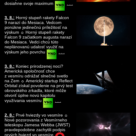
dosiahne svoje maximum
. . .
3. 8.:
Horný stupeň rakety Falcon
9 narazí do Mesiaca. Vedcom
ponúkne jedinečnú príležitosť na
výskum ☼ Horný stupeň rakety
Falcon 9 začiatkom augusta narazí
do Mesiaca. Vedci chcú túto
neplánovanú udalosť využiť na
výskum jeho povrchu
. . .
3. 8.:
Koniec prirodzenej noci?
Americká spoločnosť chce
z vesmíru odrážať slnečné svetlo
na Zem ☼ Americký startup Reflect
Orbital získal povolenie na prvý test
obrovského zrkadla, ktoré môže
otvoriť úplne novú kapitolu
využívania vesmíru
. . .
2. 8.:
Prvé hviezdy vo vesmíre ☼
Nové pozorovania z Vesmírneho
teleskopu Jamesa Webba (JWST)
pravdepodobne zachytili podpis
prvých hviezd vo vesmíre
. . .