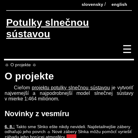
/
slovensky
english
Potulky slnečnou
sústavou
☰
☼
☼
O projekte
O projekte
Cieľom
projektu potulky slnečnou sústavou
je vytvoriť
najvernejší a najpodrobnejší model slnečnej sústavy
v mierke 1:464 miliónom.
Novinky z vesmíru
6. 8.:
Takto sme Slnko ešte nikdy nevideli. Najdetailnejšie zábery
odhaľujú jeho povrch ☼ Nové zábery Slnka môžu pomôcť vyriešiť
záhadu jeho horúcej atmosféry
. . .