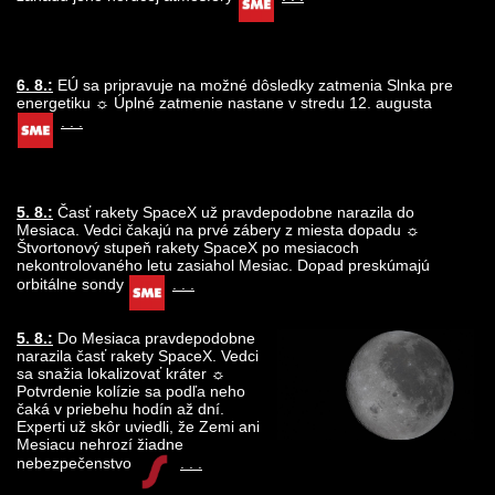
6. 8.:
EÚ sa pripravuje na možné dôsledky zatmenia Slnka pre
energetiku ☼ Úplné zatmenie nastane v stredu 12. augusta
. . .
5. 8.:
Časť rakety SpaceX už pravdepodobne narazila do
Mesiaca. Vedci čakajú na prvé zábery z miesta dopadu ☼
Štvortonový stupeň rakety SpaceX po mesiacoch
nekontrolovaného letu zasiahol Mesiac. Dopad preskúmajú
orbitálne sondy
. . .
5. 8.:
Do Mesiaca pravdepodobne
narazila časť rakety SpaceX. Vedci
sa snažia lokalizovať kráter ☼
Potvrdenie kolízie sa podľa neho
čaká v priebehu hodín až dní.
Experti už skôr uviedli, že Zemi ani
Mesiacu nehrozí žiadne
nebezpečenstvo
. . .