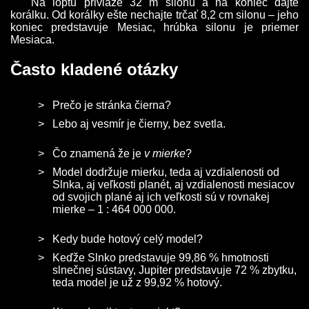
Na loptu priviaže 32 m silonu a na koniec dajte
korálku. Od korálky ešte nechajte trčať 8,2 cm silonu – jeho
koniec pred­stavuje Mesiac, hrúbka silonu je priemer
Mesiaca.
Často kladené otázky
Prečo je stránka čierna?
Lebo aj vesmír je čierny, bez svetla.
Čo znamená že je
v mierke
?
Model dodržuje mierku, teda aj vzdialenosti od
Slnka, aj veľkosti planét, aj vzdialenosti mesiacov
od svojich plané aj ich veľkosti sú v rovnakej
mierke – 1 : 464 000 000.
Kedy bude hotový celý model?
Keďže Slnko pred­stavuje 99,86 % hmotnosti
slnečnej sústavy, Jupiter pred­stavuje 72 % zbytku,
teda model je už z 99,92 % hotový.