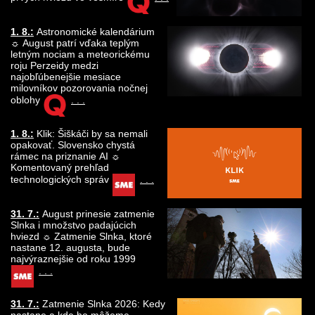
1. 8.:
Astronomické kalendárium
☼ August patrí vďaka teplým
letným nociam a meteorickému
roju Perzeidy medzi
najobľúbenejšie mesiace
milovníkov pozorovania nočnej
oblohy
. . .
1. 8.:
Klik: Šiškáči by sa nemali
opakovať. Slovensko chystá
rámec na priznanie AI ☼
Komentovaný prehľad
technologických správ
. . .
31. 7.:
August prinesie zatmenie
Slnka i množstvo padajúcich
hviezd ☼ Zatmenie Slnka, ktoré
nastane 12. augusta, bude
najvýraznejšie od roku 1999
. . .
31. 7.:
Zatmenie Slnka 2026: Kedy